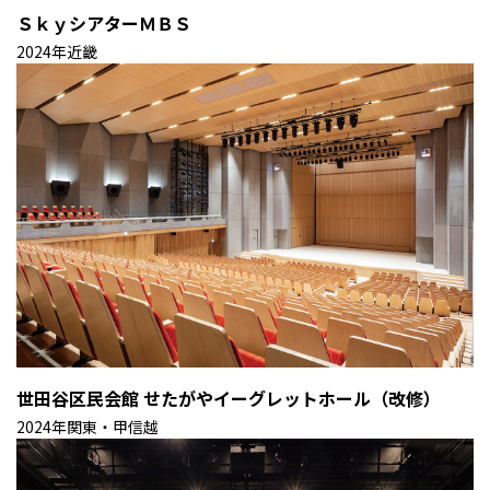
ＳｋｙシアターＭＢＳ
2024年
近畿
世田谷区民会館 せたがやイーグレットホール（改修）
2024年
関東・甲信越