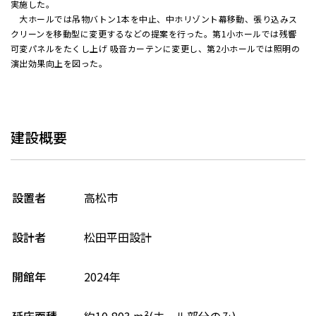
実施した。
大ホールでは吊物バトン1本を中止、中ホリゾント幕移動、張り込みス
クリーンを移動型に変更するなどの提案を行った。第1小ホールでは残響
可変パネルをたくし上げ 吸音カーテンに変更し、第2小ホールでは照明の
演出効果向上を図った。
建設概要
設置者
高松市
設計者
松田平田設計
開館年
2024年