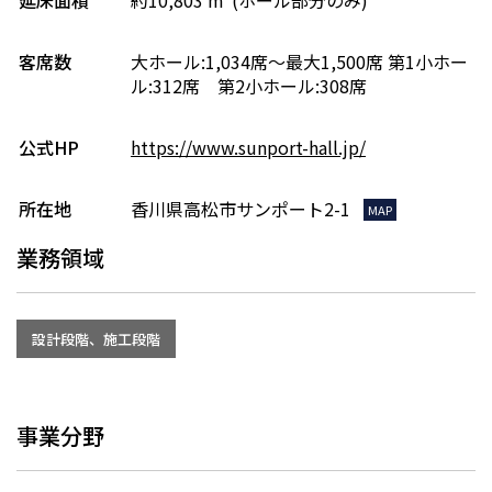
延床面積
約10,803 m²(ホール部分のみ)
客席数
大ホール:1,034席～最大1,500席 第1小ホー
ル:312席 第2小ホール:308席
公式HP
https://www.sunport-hall.jp/
所在地
香川県高松市サンポート2-1
MAP
業務領域
設計段階、施工段階
事業分野