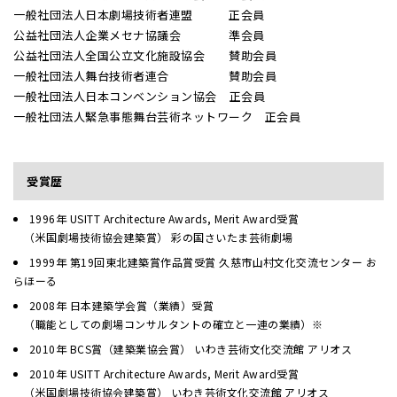
一般社団法人日本劇場技術者連盟 正会員
公益社団法人企業メセナ協議会 準会員
公益社団法人全国公立文化施設協会 賛助会員
一般社団法人舞台技術者連合 賛助会員
一般社団法人日本コンベンション協会 正会員
一般社団法人緊急事態舞台芸術ネットワーク 正会員
受賞歴
1996年 USITT Architecture Awards, Merit Award受賞
（米国劇場技術協会建築賞） 彩の国さいたま芸術劇場
1999年 第19回東北建築賞作品賞受賞 久慈市山村文化交流センター お
らほーる
2008年 日本建築学会賞（業績）受賞
（職能としての劇場コンサルタントの確立と一連の業績）※
2010年 BCS賞（建築業協会賞） いわき芸術文化交流館 アリオス
2010年 USITT Architecture Awards, Merit Award受賞
（米国劇場技術協会建築賞） いわき芸術文化交流館 アリオス