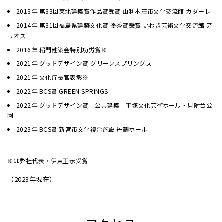
2013年 第33回東北建築賞作品賞受賞 由利本荘市文化交流館 カダーレ
2014年 第31回福島県建築文化賞 優秀賞受賞 いわき芸術文化交流館 ア
リオス
2016年 稲門建築会特別功労賞※
2021年 グッドデザイン賞 グリーンスプリングス
2021年 文化庁長官表彰※
2022年 BCS賞 GREEN SPRINGS
2022年 グッドデザイン賞 公共建築 平塚文化芸術ホール・見附台公
園
2023年 BCS賞 新宮市文化複合施設 丹鶴ホール
※は弊社代表・伊東正示受賞
（2023年現在）