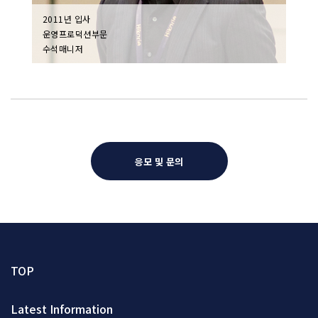
2011년 입사
201
운영프로덕션부문
극장
수석매니저
수석
응모 및 문의
TOP
Latest Information