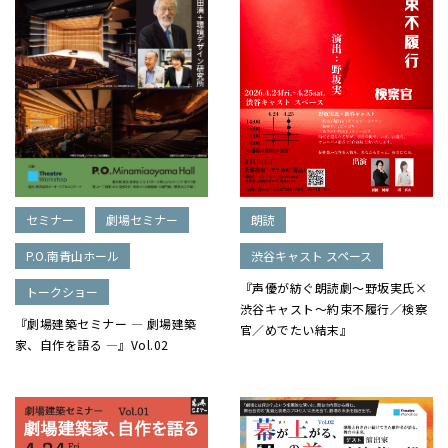
セミナー
劇場セミナー
朗読
P.O.南青山ホール
渋谷キャスト スペース
『声優が紡ぐ朗読劇～野坂実氏×
トークショー
渋谷キャスト～約束不履行／検察
『劇場建築セミナー ― 劇場建築
官／めでたい結末』
家、自作を語る ―』Vol.02