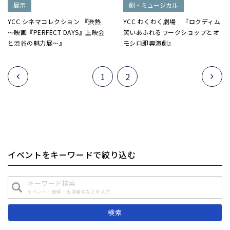
展示
劇・ミュージカル
YCC シネマコレクション 『渋熱
YCC わくわく劇場 『ロクディム
～映画『PERFECT DAYS』上映会
笑いあふれるワークショップとオ
と渋谷の魅力展～』
モシロ即興演劇』
1
2
イベントをキーワードで絞り込む
キーワード検索
イベント・団体・出演者名などを入力
検索