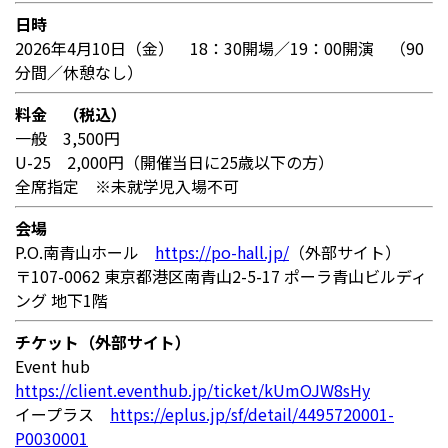
日時
2026年4月
10
日（金）
18
：30
開場／19
：
00
開演 （90
分間／休憩なし）
料金 （税込）
一般 3,500円
U-25
2,000円（開催当日に25歳以下の方）
全席指定 ※未就学児入場不可
会場
P.O.南青山ホール
https://po-hall.jp/
（外部サイト）
〒107-0062 東京都港区南青山2-5-17 ポーラ青山ビルディ
ング 地下1階
チケット（外部サイト）
Event hub
https://client.eventhub.jp/ticket/kUmOJW8sHy
イープラス
https://eplus.jp/sf/detail/4495720001-
P0030001