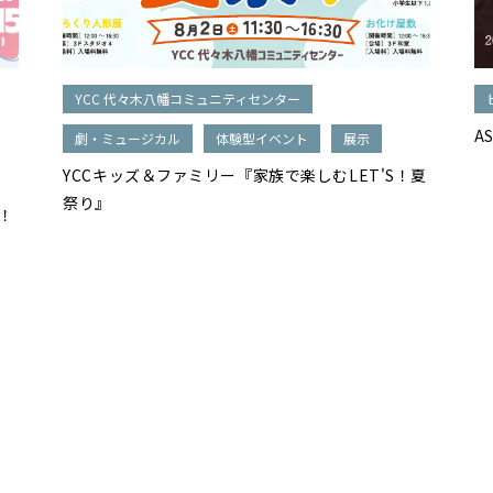
YCC 代々木八幡コミュニティセンター
A
劇・ミュージカル
体験型イベント
展示
YCCキッズ＆ファミリー『家族で楽しむLET'S！夏
祭り』
！