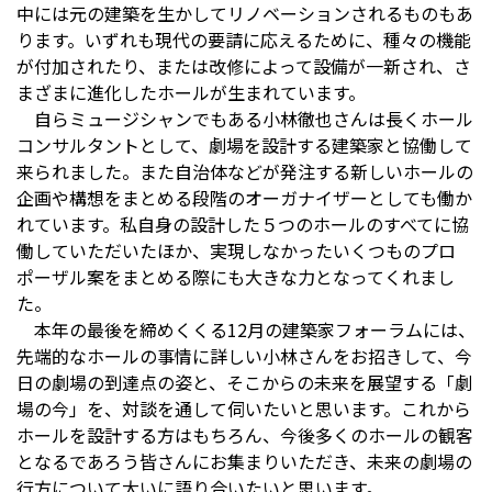
中には元の建築を生かしてリノベーションされるものもあ
ります。いずれも現代の要請に応えるために、種々の機能
が付加されたり、または改修によって設備が一新され、さ
まざまに進化したホールが生まれています。
自らミュージシャンでもある小林徹也さんは長くホール
コンサルタントとして、劇場を設計する建築家と協働して
来られました。また自治体などが発注する新しいホールの
企画や構想をまとめる段階のオーガナイザーとしても働か
れています。私自身の設計した５つのホールのすべてに協
働していただいたほか、実現しなかったいくつものプロ
ポーザル案をまとめる際にも大きな力となってくれまし
た。
本年の最後を締めくくる12月の建築家フォーラムには、
先端的なホールの事情に詳しい小林さんをお招きして、今
日の劇場の到達点の姿と、そこからの未来を展望する「劇
場の今」を、対談を通して伺いたいと思います。これから
ホールを設計する方はもちろん、今後多くのホールの観客
となるであろう皆さんにお集まりいただき、未来の劇場の
行方について大いに語り合いたいと思います。