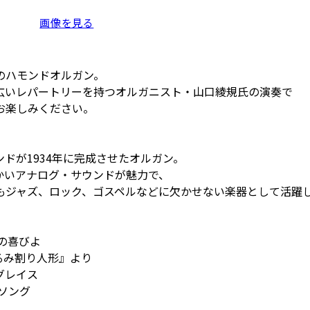
画像を見る
のハモンドオルガン。
広いレパートリーを持つオルガニスト・山口綾規氏の演奏で
お楽しみください。
ドが1934年に完成させたオルガン。
かいアナログ・サウンドが魅力で、
もジャズ、ロック、ゴスペルなどに欠かせない楽器として活躍
みの喜びよ
くるみ割り人形』より
グレイス
・ソング