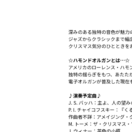
深みのある独特の音色が魅力
ジャズからクラシックまで幅
クリスマス気分のひとときを
☆ハモンドオルガンとは…☆
アメリカのローレンス・ハモン
独特の揺らぎをもつ、あたた
電子オルガンが普及した現在
♪演奏予定曲♪
J. S. バッハ：主よ、人の望
P. I. チャイコフスキー：『
作曲者不詳：アメイジング・
M. トーメ：ザ・クリスマス
J. ウィナー：茶色の小瓶