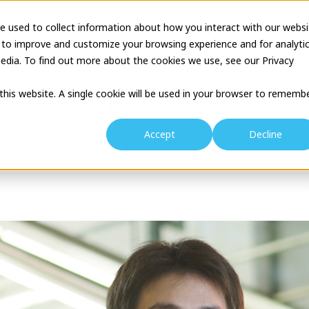
ation
Business Description
Theatre Seminar
Proj
e used to collect information about how you interact with our websi
 to improve and customize your browsing experience and for analyti
edia. To find out more about the cookies we use, see our Privacy
 this website. A single cookie will be used in your browser to rememb
职业生涯
Accept
Decline