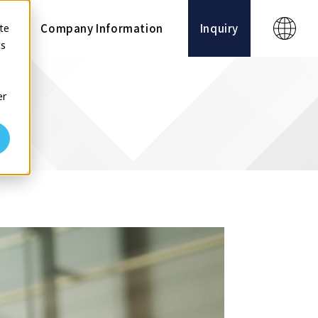
ects
Company Information
Inquiry
te
cs
er