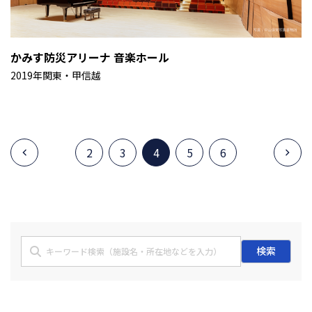
かみす防災アリーナ 音楽ホール
2019年
関東・甲信越
2
3
4
5
6
検索